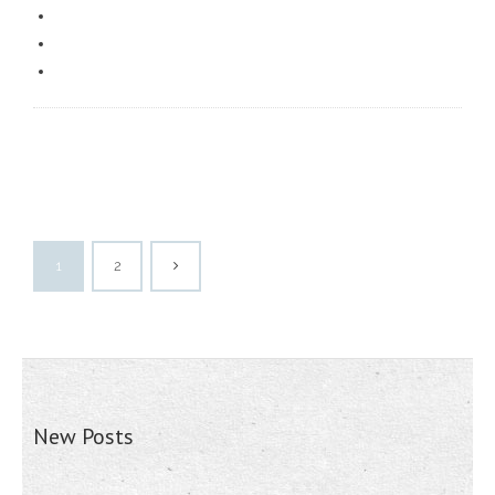
1
2
New Posts