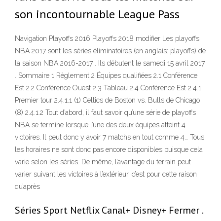
son incontournable League Pass
Navigation Playoffs 2016 Playoffs 2018 modifier Les playoffs
NBA 2017 sont les séries éliminatoires (en anglais: playoffs) de
la saison NBA 2016-2017 . Ils débutent le samedi 15 avril 2017
. Sommaire 1 Règlement 2 Équipes qualifiées 2.1 Conférence
Est 2.2 Conférence Ouest 2.3 Tableau 2.4 Conférence Est 2.4.1
Premier tour 2.4.1.1 (1) Celtics de Boston vs. Bulls de Chicago
(8) 2.4.1.2 Tout d’abord, il faut savoir qu’une série de playoffs
NBA se termine lorsque l’une des deux équipes atteint 4
victoires. Il peut donc y avoir 7 matchs en tout comme 4… Tous
les horaires ne sont donc pas encore disponibles puisque cela
varie selon les séries. De même, l’avantage du terrain peut
varier suivant les victoires à l’extérieur, c’est pour cette raison
qu’après
Séries Sport Netflix Canal+ Disney+ Fermer .